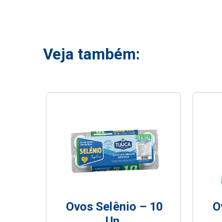
Veja também:
Ovos Selênio – 10
O
Un.