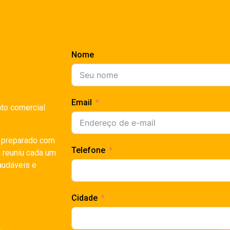
Nome
Email
to comercial
r preparado com
Telefone
a reuniu cada um
audáveis e
Cidade