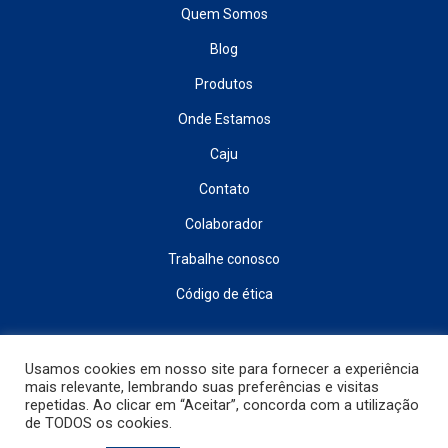
Quem Somos
Blog
Produtos
Onde Estamos
Caju
Contato
Colaborador
Trabalhe conosco
Código de ética
INSCREVA-SE E RECEBA NOVIDADES
Usamos cookies em nosso site para fornecer a experiência
mais relevante, lembrando suas preferências e visitas
repetidas. Ao clicar em “Aceitar”, concorda com a utilização
de TODOS os cookies.