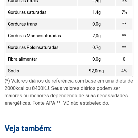
Gorduras totais
4,9g
9%
Gorduras saturadas
1,4g
7%
Gorduras trans
0,0g
**
Gorduras Monoinsaturadas
2,0g
**
Gorduras Poloinsaturadas
0,7g
**
Fibra alimentar
0,0g
0
Sódio
92,0mg
4%
(*) Valores diários de referência com base em uma dieta de
2000kcal ou 8400KJ. Seus valores diários podem ser
maiores ou menores dependendo de suas necessidades
energéticas. Fonte APA ** VD não estabelecido.
Veja também: