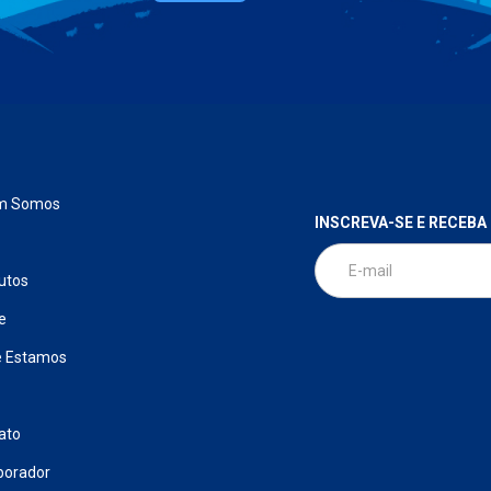
m Somos
INSCREVA-SE E RECEBA
utos
e
 Estamos
ato
borador