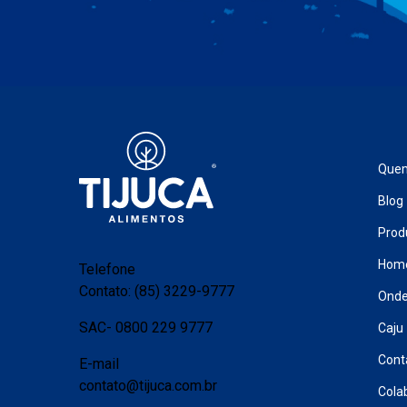
Que
Blog
Prod
Hom
Telefone
Contato: (85) 3229-9777
Onde
SAC- 0800 229 9777
Caju
Cont
E-mail
contato@tijuca.com.br
Cola