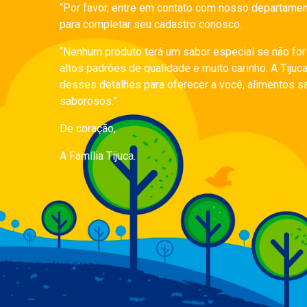
“Por favor, entre em contato com nosso departamen
para completar seu cadastro conosco.
“Nenhum produto terá um sabor especial se não fo
altos padrões de qualidade e muito carinho. A Tijuc
desses detalhes para oferecer a você, alimentos s
saborosos.”
De coração,
A Família Tijuca.