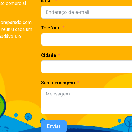
Email
to comercial
r preparado com
Telefone
a reuniu cada um
audáveis e
Cidade
Sua mensagem
Enviar