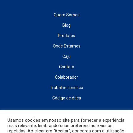
Quem Somos
Blog
Produtos
Onde Estamos
Caju
Contato
Colaborador
Trabalhe conosco
Código de ética
INSCREVA-SE E RECEBA NOVIDADES
Usamos cookies em nosso site para fornecer a experiência
mais relevante, lembrando suas preferências e visitas
repetidas. Ao clicar em “Aceitar”, concorda com a utilização